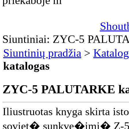
priekaboje m
Shout
Siuntiniai: ZYC-5 PALUT
Siuntinių pradžia
>
Katalog
katalogas
ZYC-5 PALUTARKE kat
Iliustruotas knyga skirta ist
soviet� sunkve�imi� Z-5.