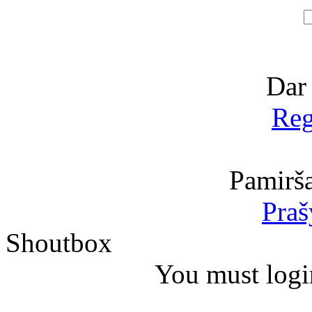
Dar
Reg
Pamirša
Praš
Shoutbox
You must logi