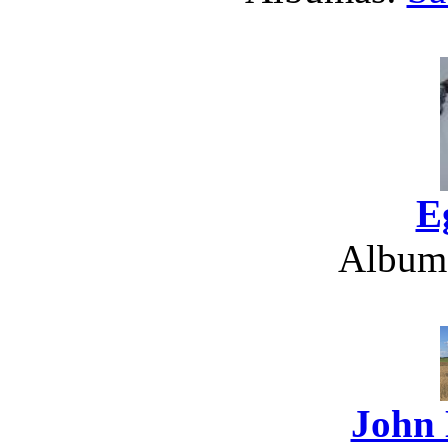
E
Album
John 