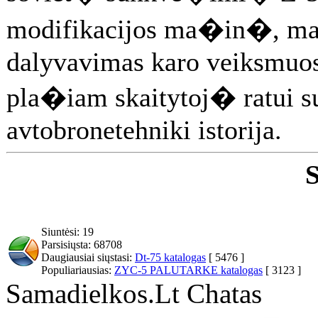
modifikacijos ma�in�, ma
dalyvavimas karo veiksmuose
pla�iam skaitytoj� ratui s
avtobronetehniki istorija.
S
Siuntėsi: 19
Parsisiųsta: 68708
Daugiausiai siųstasi:
Dt-75 katalogas
[ 5476 ]
Populiariausias:
ZYC-5 PALUTARKE katalogas
[ 3123 ]
Samadielkos.Lt Chatas