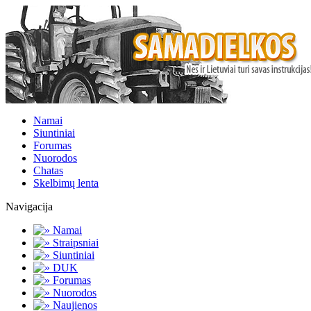
Namai
Siuntiniai
Forumas
Nuorodos
Chatas
Skelbimų lenta
Navigacija
Namai
Straipsniai
Siuntiniai
DUK
Forumas
Nuorodos
Naujienos