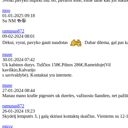
Sveiki pavyko nupirkt mtz 80, pavaros sone, esme tame kad jos sukine
moo
01-01-2025 09:18
Su NM 🍻🤪
ramunas872
09-02-2024 08:01
Dėkui, vyrai, pavyko gauti naudotas
Dabar dilema, gal pas ką
mune
30-01-2024 07:42
Uk kabinos durys. Tuščios 158€.Pilnos 286€.Rameidoje(Vil
kaviškio,Kalvarijo
s savivaldybė). Kontaktai yra internete.
mune
27-01-2024 08:44
Manau mano krašte pigesnės uk dureles, važiuosiu šiandien, net pažiū
ramunas872
26-01-2024 19:23
Skydelį lemputės 3, į galą skiriasi kontaktų skaičius. Vieniems su 12-13
mtzzz