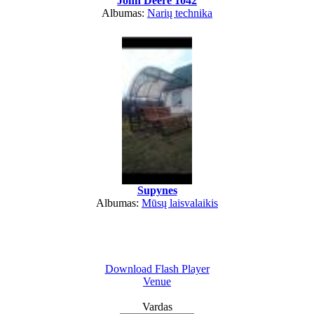
John Deere 1042
Albumas:
Narių technika
Supynes
Albumas:
Mūsų laisvalaikis
Download Flash Player
Venue
Vardas