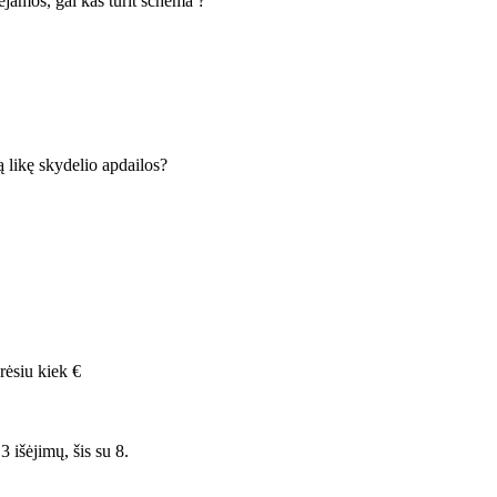
jamos, gal kas turit schema ?
 likę skydelio apdailos?
rėsiu kiek €
 išėjimų, šis su 8.