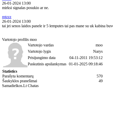
26-01-2024 13:00
mirksi signalas posukio ar ne.
mtzzz
26-01-2024 13:00
tai jei senos laidos panele ir 5 lemputes tai pas mane su uk kabina buvo 
Vartotojo profilis moo
Vartotojo vardas
moo
Vartotojo lygis
Narys
Prisijungimo data
04-11-2011 19:53:12
Paskutinis apsilankymas
01-01-2025 09:18:46
Statistics
Parašyta komentarų
570
Šaukyklos pranešimai
49
Samadielkos.Lt Chatas