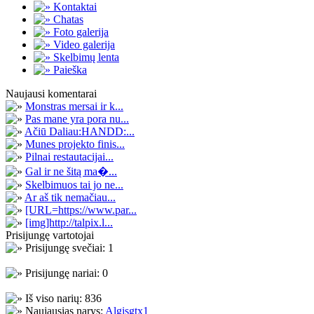
Kontaktai
Chatas
Foto galerija
Video galerija
Skelbimų lenta
Paieška
Naujausi komentarai
Monstras mersai ir k...
Pas mane yra pora nu...
Ačiū Daliau:HANDD:...
Munes projekto finis...
Pilnai restautacijai...
Gal ir ne šitą ma�...
Skelbimuos tai jo ne...
Ar aš tik nemačiau...
[URL=https://www.par...
[img]http://talpix.l...
Prisijungę vartotojai
Prisijungę svečiai: 1
Prisijungę nariai: 0
Iš viso narių: 836
Naujausias narys:
Algisgtx1