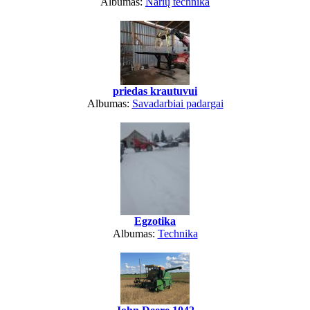
Albumas:
Narių technika
priedas krautuvui
Albumas:
Savadarbiai padargai
Egzotika
Albumas:
Technika