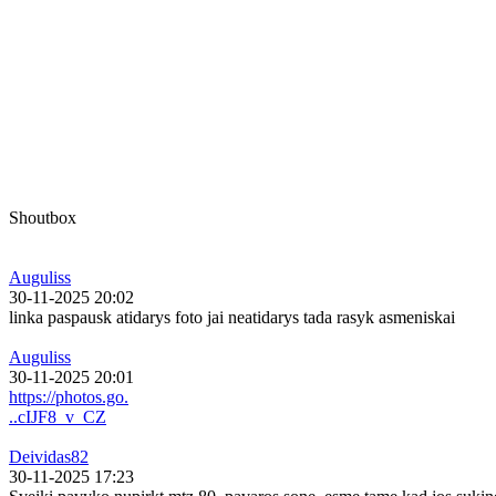
Shoutbox
Auguliss
30-11-2025 20:02
linka paspausk atidarys foto jai neatidarys tada rasyk asmeniskai
Auguliss
30-11-2025 20:01
https://photos.go.
..cIJF8_v_CZ
Deividas82
30-11-2025 17:23