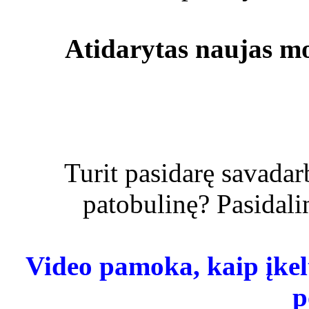
Atidarytas naujas 
Turit pasidarę savadarb
patobulinę? Pasidalin
Video pamoka, kaip įkelt
p