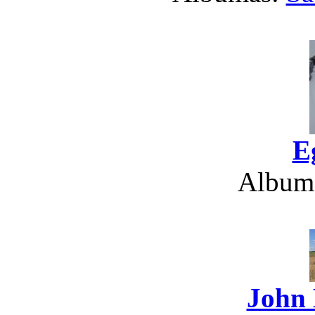
E
Album
John 