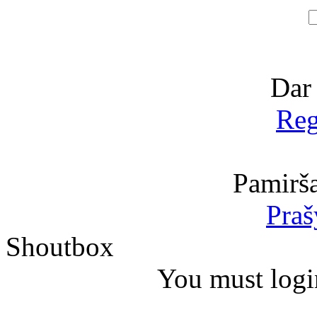
Dar
Reg
Pamirša
Praš
Shoutbox
You must logi