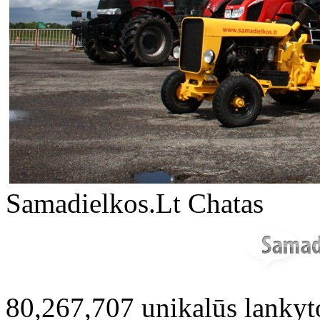
Samadielkos.Lt Chatas
80,267,707 unikalūs lankyt