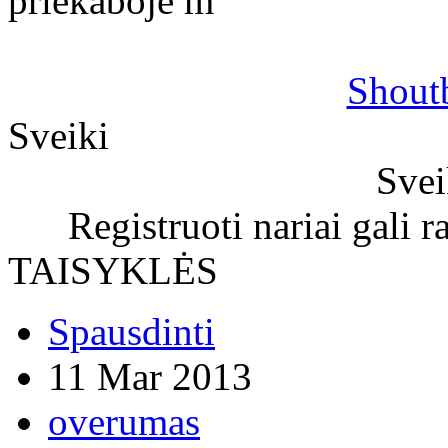
priekaboje m
Shout
Sveiki
Svei
Registruoti nariai gali r
TAISYKLĖS
Spausdinti
11 Mar 2013
overumas