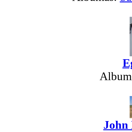
E
Album
John 