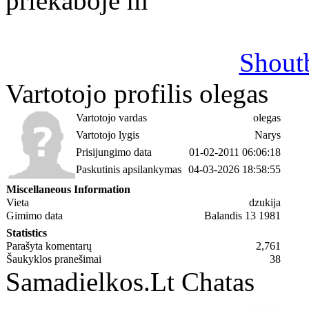
priekaboje m
Shout
Vartotojo profilis olegas
Vartotojo vardas
olegas
Vartotojo lygis
Narys
Prisijungimo data
01-02-2011 06:06:18
Paskutinis apsilankymas
04-03-2026 18:58:55
Miscellaneous Information
Vieta
dzukija
Gimimo data
Balandis 13 1981
Statistics
Parašyta komentarų
2,761
Šaukyklos pranešimai
38
Samadielkos.Lt Chatas