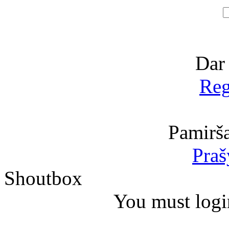
Dar
Reg
Pamirša
Praš
Shoutbox
You must logi